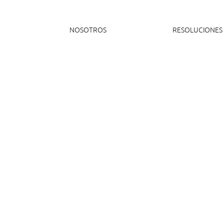
NOSOTROS
RESOLUCIONES
PROYECTOS
SERVICIOS
NOTICIAS
TECNOLOGÍAS
PREGUNTAS