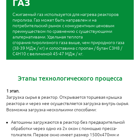
ГАЗ
Сжигаемый газ используется для нагрева реакторов
пиролиза. Газ может быть направлен и на
потребительский рынок с конкурентным ценовым
преимуществом по сравнению с существующими
альтернативами. Удельная теплота
сгорания пиролизного газа выше, чем природного газа
(38-39 МДж / кг) и сопоставима с пропан / бутан C3H8 /
C4H10 с величиной 45-47 МДж / кг.
Этапы технологического процесса
1 этап.
Загрузка сырья в реактор. Открывается торцевая крышка
реактора и через нее осуществляется загрузка внутрь сырья.
Возможна загрузка несколькими способами:
Автошины загружаются в реактор без предварительной
обработки через одно из 2х окон с помощью пресса-
толкателя. Первое окно имеет размер 1500х470мм и