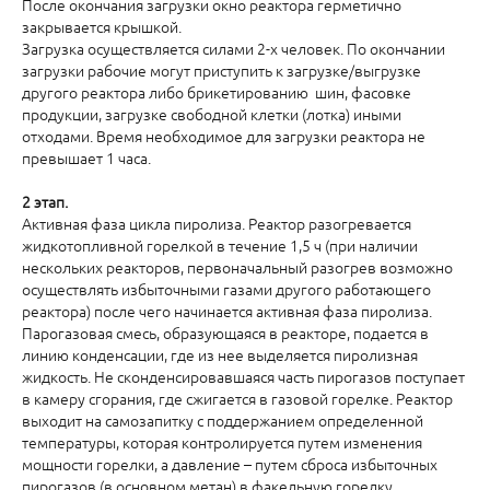
После окончания загрузки окно реактора герметично
закрывается крышкой.
Загрузка осуществляется силами 2-х человек. По окончании
загрузки рабочие могут приступить к загрузке/выгрузке
другого реактора либо брикетированию шин, фасовке
продукции, загрузке свободной клетки (лотка) иными
отходами. Время необходимое для загрузки реактора не
превышает 1 часа.
2 этап.
Активная фаза цикла пиролиза. Реактор разогревается
жидкотопливной горелкой в течение 1,5 ч (при наличии
нескольких реакторов, первоначальный разогрев возможно
осуществлять избыточными газами другого работающего
реактора) после чего начинается активная фаза пиролиза.
Парогазовая смесь, образующаяся в реакторе, подается в
линию конденсации, где из нее выделяется пиролизная
жидкость. Не сконденсировавшаяся часть пирогазов поступает
в камеру сгорания, где сжигается в газовой горелке. Реактор
выходит на самозапитку с поддержанием определенной
температуры, которая контролируется путем изменения
мощности горелки, а давление – путем сброса избыточных
пирогазов (в основном метан) в факельную горелку.